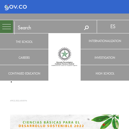
Logo Gobierno de Colombia
ES
INTERNATIONALIZATION
THE SCHOOL
CAREERS
INVESTIGATION
CONTINUED EDUCATION
HIGH SCHOOL
APR 22, 2022, 6:00:00 PM