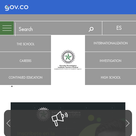
Logo Gobierno de Colombia
ES
INTERNATIONALIZATION
THE SCHOOL
CAREERS
INVESTIGATION
CONTINUED EDUCATION
HIGH SCHOOL
R