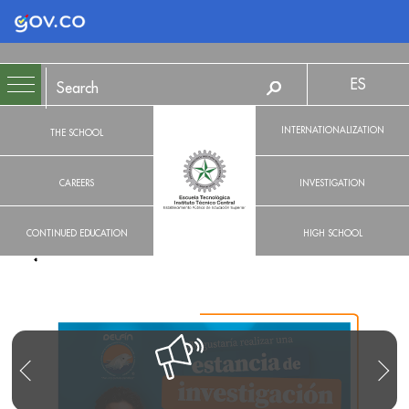
Logo Gobierno de Colombia
ES
INTERNATIONALIZATION
THE SCHOOL
CAREERS
INVESTIGATION
CONTINUED EDUCATION
HIGH SCHOOL
R