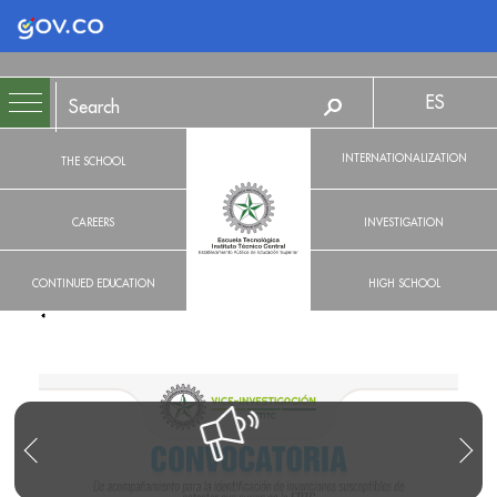
Logo Gobierno de Colombia
ES
INTERNATIONALIZATION
THE SCHOOL
CAREERS
INVESTIGATION
CONTINUED EDUCATION
HIGH SCHOOL
R