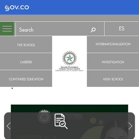
Logo Gobierno de Colombia
ES
INTERNATIONALIZATION
THE SCHOOL
CAREERS
INVESTIGATION
CONTINUED EDUCATION
HIGH SCHOOL