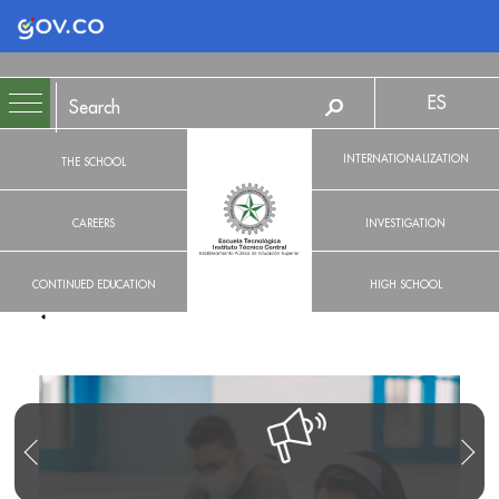
Logo Gobierno de Colombia
ES
INTERNATIONALIZATION
THE SCHOOL
CAREERS
INVESTIGATION
CONTINUED EDUCATION
HIGH SCHOOL
R