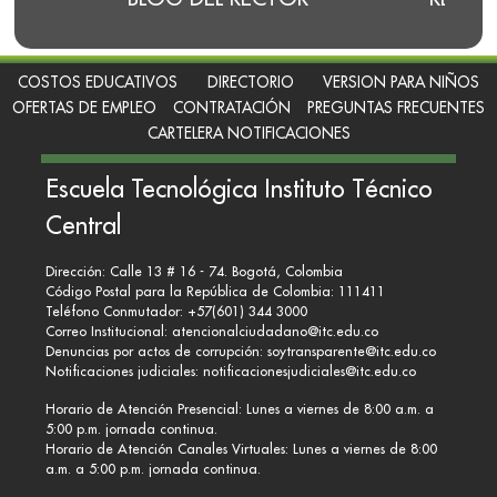
COSTOS EDUCATIVOS
DIRECTORIO
VERSION PARA NIÑOS
OFERTAS DE EMPLEO
CONTRATACIÓN
PREGUNTAS FRECUENTES
CARTELERA NOTIFICACIONES
Escuela Tecnológica Instituto Técnico
Central
Dirección: Calle 13 # 16 - 74. Bogotá, Colombia
Código Postal para la República de Colombia: 111411
Teléfono Conmutador: +57(601) 344 3000
Correo Institucional:
atencionalciudadano@itc.edu.co
Denuncias por actos de corrupción:
soytransparente@itc.edu.co
Notificaciones judiciales:
notificacionesjudiciales@itc.edu.co
Horario de Atención Presencial: Lunes a viernes de 8:00 a.m. a
5:00 p.m. jornada continua.
Horario de Atención Canales Virtuales: Lunes a viernes de 8:00
a.m. a 5:00 p.m. jornada continua.