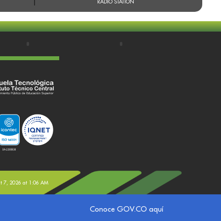
RADIO STATION
st 7, 2026 at 1:06 AM
Conoce GOV.CO aquí