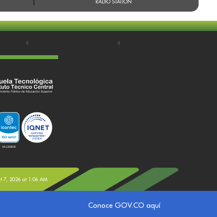
RADIO STATION
st 7, 2026 at 1:06 AM
Conoce GOV.CO aquí