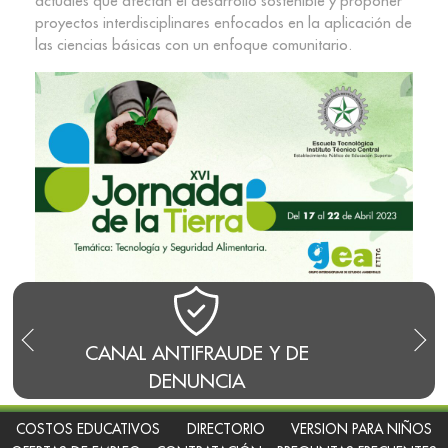
actuales que afectan el desarrollo sostenible y proponer
proyectos interdisciplinares enfocados en la aplicación de
las ciencias básicas con un enfoque comunitario.
CANAL ANTIFRAUDE Y DE
BLO
DENUNCIA
COSTOS EDUCATIVOS
DIRECTORIO
VERSION PARA NIÑOS