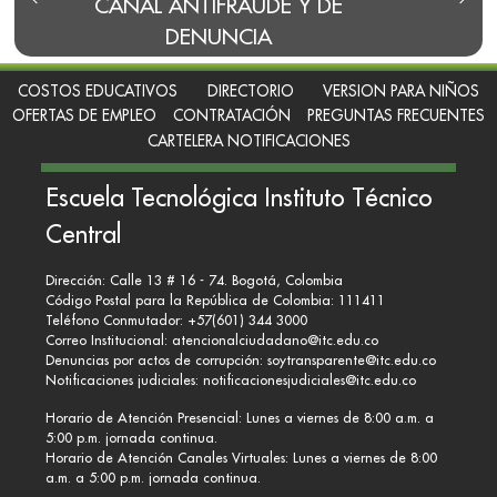
AUDE Y DE
BLOG DEL RECTOR
CIA
COSTOS EDUCATIVOS
DIRECTORIO
VERSION PARA NIÑOS
OFERTAS DE EMPLEO
CONTRATACIÓN
PREGUNTAS FRECUENTES
CARTELERA NOTIFICACIONES
Escuela Tecnológica Instituto Técnico
Central
Dirección: Calle 13 # 16 - 74. Bogotá, Colombia
Código Postal para la República de Colombia: 111411
Teléfono Conmutador: +57(601) 344 3000
Correo Institucional:
atencionalciudadano@itc.edu.co
Denuncias por actos de corrupción:
soytransparente@itc.edu.co
Notificaciones judiciales:
notificacionesjudiciales@itc.edu.co
Horario de Atención Presencial: Lunes a viernes de 8:00 a.m. a
5:00 p.m. jornada continua.
Horario de Atención Canales Virtuales: Lunes a viernes de 8:00
a.m. a 5:00 p.m. jornada continua.