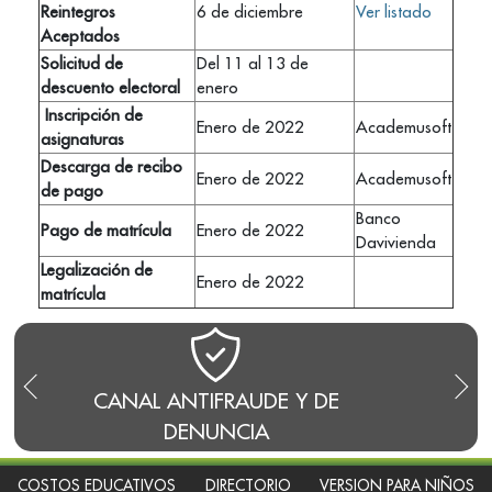
Reintegros
6 de diciembre
Ver listado
Aceptados
Solicitud de
Del 11 al 13 de
descuento electoral
enero
Inscripción de
Enero de 2022
Academusoft
asignaturas
Descarga de recibo
Enero de 2022
Academusoft
de pago
Banco
Pago de matrícula
Enero de 2022
Davivienda
Legalización de
Enero de 2022
matrícula
CANAL ANTIFRAUDE Y DE
BLOG
DENUNCIA
COSTOS EDUCATIVOS
DIRECTORIO
VERSION PARA NIÑOS