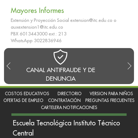
Mayores Informes
Extensión y Proyección Social extension@itc.edu.co o
auxextension1@itc.edu.co
PBX 6013443000 ext.: 213
WhatsApp 3022836946
CANAL ANTIFRAUDE Y DE
BLO
DENUNCIA
COSTOS EDUCATIVOS
DIRECTORIO
VERSION PARA NIÑOS
OFERTAS DE EMPLEO
CONTRATACIÓN
PREGUNTAS FRECUENTES
CARTELERA NOTIFICACIONES
Escuela Tecnológica Instituto Técnico
Central