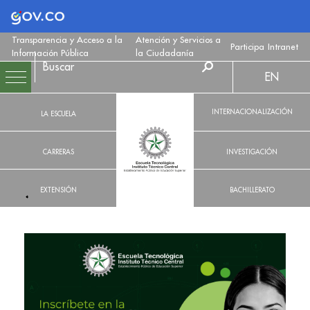
Logo Gobierno de Colombia
Transparencia y Acceso a la
Atención y Servicios a
Participa
Intranet
Información Pública
la Ciudadanía
EN
INTERNACIONALIZACIÓN
LA ESCUELA
CARRERAS
INVESTIGACIÓN
EXTENSIÓN
BACHILLERATO