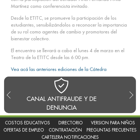
Martínez como conferencista invitado.
Desde la ETITC, se promueve la participación de los
estudiantes, sensibilizándolos a reconocer la importancia
de su rol como agentes de cambio y promotores del
bienestar colectivo.
El encuentro se llevará a cabo el lunes 4 de marzo en el
Teatro de la ETITC desde las 6:00 pm.
Vea acá las anteriores ediciones de la Cátedra
CANAL ANTIFRAUDE Y DE
BLO
DENUNCIA
COSTOS EDUCATIVOS
DIRECTORIO
VERSION PARA NIÑOS
OFERTAS DE EMPLEO
CONTRATACIÓN
PREGUNTAS FRECUENTES
CARTELERA NOTIFICACIONES