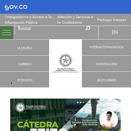
Logo Gobierno de Colombia
Transparencia y Acceso a la
Atención y Servicios a
Participa
Intranet
Información Pública
la Ciudadanía
EN
INTERNACIONALIZACIÓN
LA ESCUELA
CARRERAS
INVESTIGACIÓN
EXTENSIÓN
BACHILLERATO