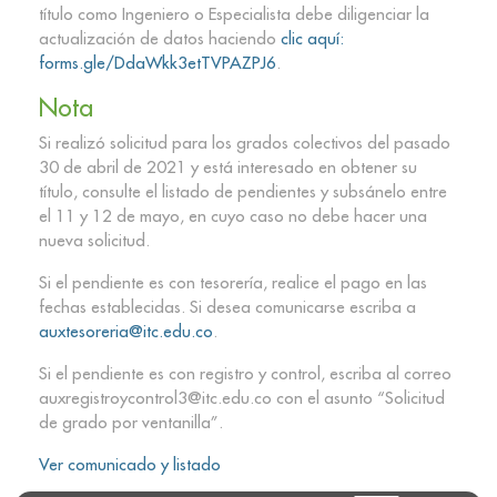
título como Ingeniero o Especialista debe diligenciar la
actualización de datos haciendo
clic aquí:
forms.gle/DdaWkk3etTVPAZPJ6
.
Nota
Si realizó solicitud para los grados colectivos del pasado
30 de abril de 2021 y está interesado en obtener su
título, consulte el listado de pendientes y subsánelo entre
el 11 y 12 de mayo, en cuyo caso no debe hacer una
nueva solicitud.
Si el pendiente es con tesorería, realice el pago en las
fechas establecidas. Si desea comunicarse escriba a
auxtesoreria@itc.edu.co
.
Si el pendiente es con registro y control, escriba al correo
auxregistroycontrol3@itc.edu.co con el asunto “Solicitud
de grado por ventanilla”.
Ver comunicado y listado