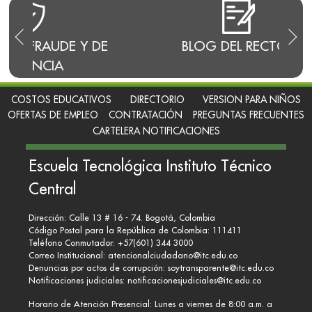
DE
BLOG DEL RECTOR
REND
COSTOS EDUCATIVOS
DIRECTORIO
VERSION PARA NIÑOS
OFERTAS DE EMPLEO
CONTRATACIÓN
PREGUNTAS FRECUENTES
CARTELERA NOTIFICACIONES
Escuela Tecnológica Instituto Técnico
Central
Dirección: Calle 13 # 16 - 74. Bogotá, Colombia
Código Postal para la República de Colombia: 111411
Teléfono Conmutador: +57(601) 344 3000
Correo Institucional:
atencionalciudadano@itc.edu.co
Denuncias por actos de corrupción:
soytransparente@itc.edu.co
Notificaciones judiciales:
notificacionesjudiciales@itc.edu.co
Horario de Atención Presencial: Lunes a viernes de 8:00 a.m. a