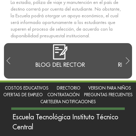
La estadía, póliza de viaje y manutención en el país de
destino correrá por cuenta del estudiante. No obstante,
la Escuela podrá otorgar un apoyo económico, el cual
será informado oportunamente a los estudiantes que
superen el proceso de selección, de acuerdo con la
disponibilidad presupuestal institucional.
E
BLOG DEL RECTOR
RENDI
COSTOS EDUCATIVOS
DIRECTORIO
VERSION PARA NIÑOS
OFERTAS DE EMPLEO
CONTRATACIÓN
PREGUNTAS FRECUENTES
CARTELERA NOTIFICACIONES
Escuela Tecnológica Instituto Técnico
Central