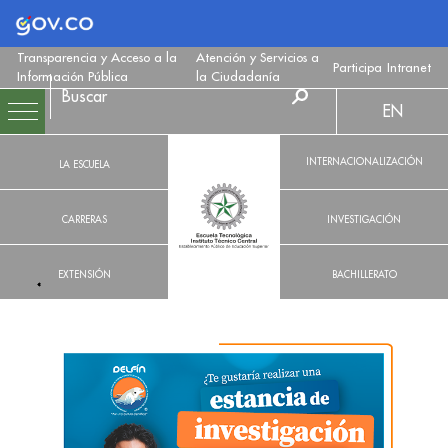
Logo Gobierno de Colombia
Transparencia y Acceso a la
Atención y Servicios a
Participa
Intranet
Información Pública
la Ciudadanía
EN
INTERNACIONALIZACIÓN
LA ESCUELA
CARRERAS
INVESTIGACIÓN
EXTENSIÓN
BACHILLERATO