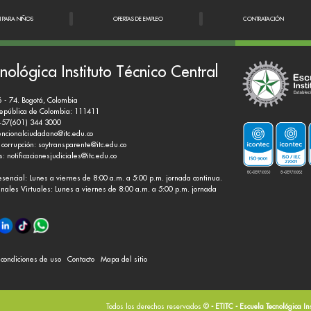
N PARA NIÑOS
OFERTAS DE EMPLEO
CONTRATACIÓN
nológica Instituto Técnico Central
6 - 74. Bogotá, Colombia
República de Colombia: 111411
+57(601) 344 3000
encionalciudadano@itc.edu.co
 corrupción:
soytransparente@itc.edu.co
es:
notificacionesjudiciales@itc.edu.co
esencial: Lunes a viernes de 8:00 a.m. a 5:00 p.m. jornada continua.
nales Virtuales: Lunes a viernes de 8:00 a.m. a 5:00 p.m. jornada
y condiciones de uso
Contacto
Mapa del sitio
Todos los derechos reservados ©
- ETITC - Escuela Tecnológica In