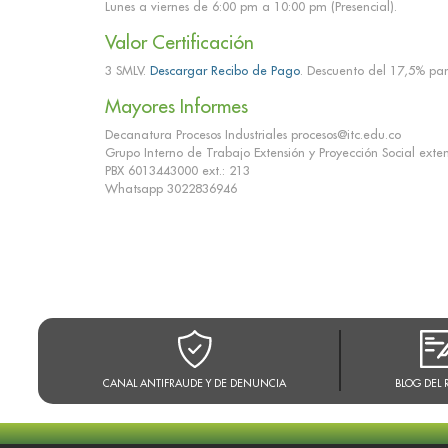
Lunes a viernes de 6:00 pm a 10:00 pm (Presencial).
Valor Certificación
3 SMLV.
Descargar Recibo de Pago
. Descuento del 17,5% par
Mayores Informes
Decanatura Procesos Industriales procesos@itc.edu.co
Grupo Interno de Trabajo Extensión y Proyección Social exte
PBX 6013443000 ext.: 213
Whatsapp 3022836946
CANAL ANTIFRAUDE Y DE DENUNCIA
BLOG DEL 