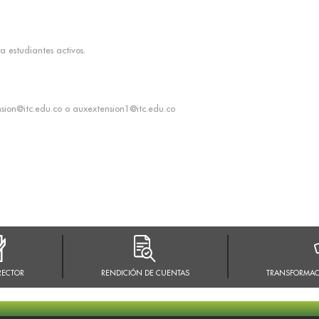
a estudiantes activos.
nsion@itc.edu.co o auxextension1@itc.edu.co
RECTOR
RENDICIÓN DE CUENTAS
TRANSFORMAC