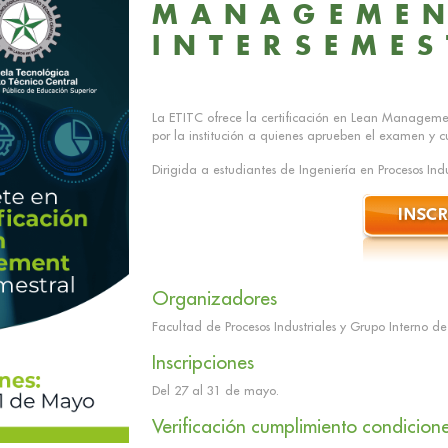
MANAGEME
INTERSEMES
La ETITC ofrece la certificación en Lean Management
por la institución a quienes aprueben el examen y cu
Dirigida a estudiantes de Ingeniería en Procesos In
Organizadores
Facultad de Procesos Industriales y Grupo Interno de
Inscripciones
Del 27 al 31 de mayo.
Verificación cumplimiento condicion