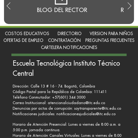
E
BLOG DEL RECTOR
RENDI
COSTOS EDUCATIVOS
DIRECTORIO
VERSION PARA NIÑOS
OFERTAS DE EMPLEO
CONTRATACIÓN
PREGUNTAS FRECUENTES
CARTELERA NOTIFICACIONES
Escuela Tecnológica Instituto Técnico
Central
Dirección: Calle 13 # 16 - 74. Bogotá, Colombia
Código Postal para la República de Colombia: 111411
Teléfono Conmutador: +57(601) 344 3000
Correo Institucional:
atencionalciudadano@itc.edu.co
Denuncias por actos de corrupción:
soytransparente@itc.edu.co
Notificaciones judiciales:
notificacionesjudiciales@itc.edu.co
Horario de Atención Presencial: Lunes a viernes de 8:00 a.m. a
5:00 p.m. jornada continua.
Horario de Atención Canales Virtuales: Lunes a viernes de 8:00