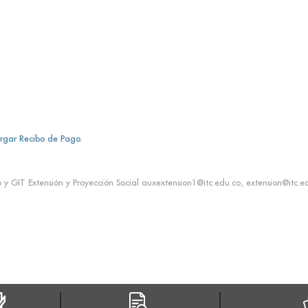
rgar Recibo de Pago
.
 GIT Extensión y Proyección Social auxextension1@itc.edu.co, extension@itc.ed