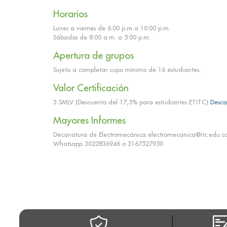
Horarios
Lunes a viernes de 6:00 p.m a 10:00 p.m.
Sábados de 8:00 a.m. a 5:00 p.m.
Apertura de grupos
Sujeto a completar cupo mínimo de 16 estudiantes.
Valor Certificación
3 SMLV (Descuento del 17,5% para estudiantes ETITC)
Desca
Mayores Informes
Decanatura de Electromecánica electromecanica@itc.edu.co y
Whatsapp 3022836946 o 3167527950