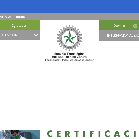
Participa
Intranet
Egresados
Docentes
EXTENSIÓN
INTERNACIONALIZA
CERTIFICAC