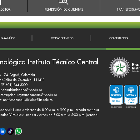
RECTOR
RENDICIÓN DE CUENTAS
TRANSFORMAC
N PARA NIÑOS
OFERTAS DE EMPLEO
CONTRATACIÓN
nológica Instituto Técnico Central
6 - 74. Bogotá, Colombia
República de Colombia: 111411
+57(601) 344 3000
encionalciudadano@itc.edu.co
 corrupción:
soytransparente@itc.edu.co
es:
notificacionesjudiciales@itc.edu.co
esencial: Lunes a viernes de 8:00 a.m. a 5:00 p.m. jornada continua.
nales Virtuales: Lunes a viernes de 8:00 a.m. a 5:00 p.m. jornada