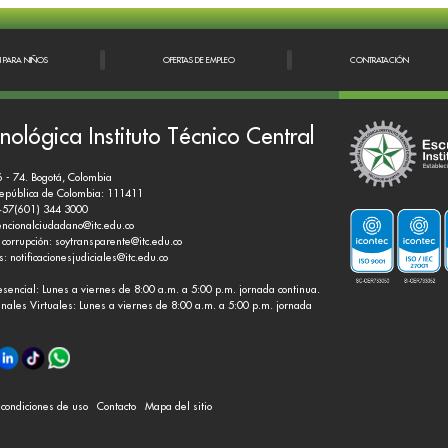
N PARA NIÑOS
OFERTAS DE EMPLEO
CONTRATACIÓN
nológica Instituto Técnico Central
6 - 74. Bogotá, Colombia
República de Colombia: 111411
+57(601) 344 3000
encionalciudadano@itc.edu.co
 corrupción:
soytransparente@itc.edu.co
es:
notificacionesjudiciales@itc.edu.co
esencial: Lunes a viernes de 8:00 a.m. a 5:00 p.m. jornada continua.
nales Virtuales: Lunes a viernes de 8:00 a.m. a 5:00 p.m. jornada
y condiciones de uso
Contacto
Mapa del sitio