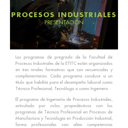
PROCESOS INDUSTRIALES
PRESENTACIÓN
Los programas de pregrado de la Facultad de
Procesos Industriales de la ETITC están organizados
en tres niveles formativos que son secuenciales y
complementarios. Cada programa conduce a un
título que habilita para el desempeño laboral como
Técnico Profesional, Tecnólogo o como Ingeniero.
El programa de Ingeniería de Procesos Industriales,
articulado por ciclos propedéuticos con los
programas de Técnica Profesional en Procesos de
Manufactura y Tecnología en Producción Industrial,
forma profesionales con altas competencias