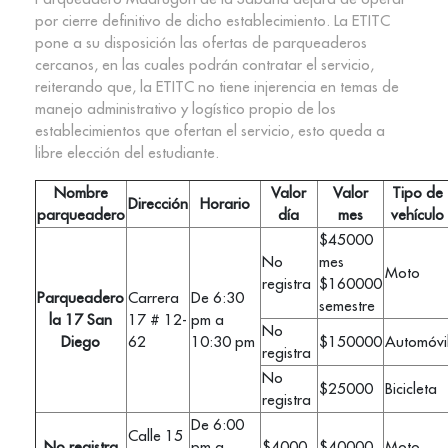
por cierre definitivo de dicho establecimiento. La ETITC
pone a su disposición las ofertas de parqueaderos
cercanos, en las cuales podrán contratar el servicio,
reiterando que, la ETITC no tiene injerencia en temas de
manejo administrativo y logístico propio de los
establecimientos que ofertan el servicio, esto queda a
libre elección del estudiante.
Nombre
Valor
Valor
Tipo de
Dirección
Horario
parqueadero
día
mes
vehículo
$45000
No
mes
Moto
registra
$160000
Parqueadero
Carrera
De 6:30
semestre
la 17 San
17 # 12-
pm a
No
Diego
62
10:30 pm
$150000
Automóvi
registra
No
$25000
Bicicleta
registra
De 6:00
Calle 15
No registra
pm a
$4000
$40000
Moto