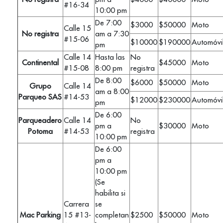
#16-34
10:00 pm
De 7:00
$3000
$50000
Moto
Calle 15
No registra
am a 7:30
#15-06
$10000
$190000
Automóvi
pm
Calle 14
Hasta las
No
Continental
$45000
Moto
#15-08
8:00 pm
registra
De 8:00
$6000
$50000
Moto
Grupo
Calle 14
am a 8:00
Parqueo SAS
#14-53
$12000
$230000
Automóvi
pm
De 6:00
Parqueadero
Calle 14
No
pm a
$30000
Moto
Potoma
#14-53
registra
10:00 pm
De 6:00
pm a
10:00 pm
(Se
habilita si
Carrera
se
Mac Parking
15 #13-
completan
$2500
$50000
Moto