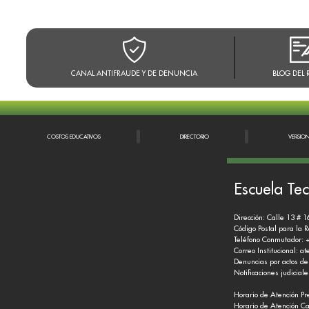
CANAL ANTIFRAUDE Y DE DENUNCIA
BLOG DEL 
COSTOS EDUCATIVOS
DIRECTORIO
VERSIO
Escuela Tec
Dirección: Calle 13 # 1
Código Postal para la 
Teléfono Conmutador: 
Correo Institucional:
at
Denuncias por actos de
Notificaciones judicial
Horario de Atención Pr
Horario de Atención Ca