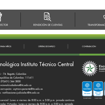
RECTOR
RENDICIÓN DE CUENTAS
TRANSFORMAC
N PARA NIÑOS
OFERTAS DE EMPLEO
CONTRATACIÓN
nológica Instituto Técnico Central
6 - 74. Bogotá, Colombia
República de Colombia: 111411
+57(601) 344 3000
encionalciudadano@itc.edu.co
 corrupción:
soytransparente@itc.edu.co
es:
notificacionesjudiciales@itc.edu.co
esencial: Lunes a viernes de 8:00 a.m. a 5:00 p.m. jornada continua.
nales Virtuales: Lunes a viernes de 8:00 a.m. a 5:00 p.m. jornada