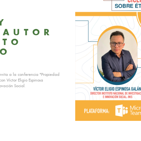
Y
 AUTOR
XTO
IO
invita a la conferencia "Propiedad
con Víctor Eligio Espinosa
ovación Social.