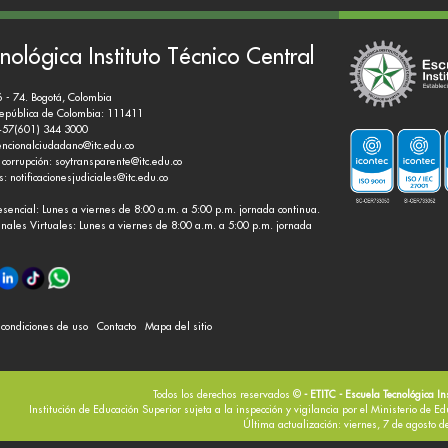
nológica Instituto Técnico Central
6 - 74. Bogotá, Colombia
República de Colombia: 111411
+57(601) 344 3000
encionalciudadano@itc.edu.co
 corrupción:
soytransparente@itc.edu.co
es:
notificacionesjudiciales@itc.edu.co
esencial: Lunes a viernes de 8:00 a.m. a 5:00 p.m. jornada continua.
nales Virtuales: Lunes a viernes de 8:00 a.m. a 5:00 p.m. jornada
y condiciones de uso
Contacto
Mapa del sitio
Todos los derechos reservados ©
- ETITC - Escuela Tecnológica In
Institución de Educación Superior sujeta a la inspección y vigilancia por el Ministerio de E
Última actualización: viernes, 7 de agosto 