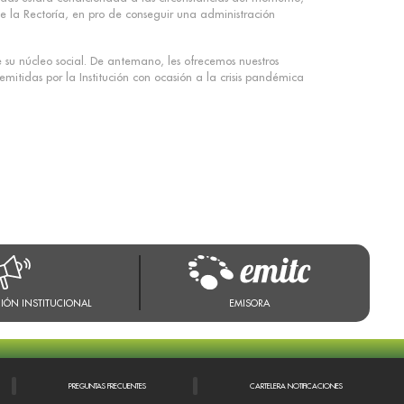
e la Rectoría, en pro de conseguir una administración
 su núcleo social. De antemano, les ofrecemos nuestros
tidas por la Institución con ocasión a la crisis pandémica
IÓN INSTITUCIONAL
EMISORA
PREGUNTAS FRECUENTES
CARTELERA NOTIFICACIONES