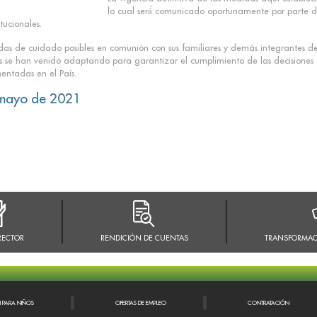
lo cual será́ comunicado oportunamente por parte d
tucionales.
das de cuidado posibles en comunión con sus familiares y demás integrantes de
e han venido adaptando para garantizar el cumplimiento de las decisiones emi
entadas en el País.
 mayo de 2021
RECTOR
RENDICIÓN DE CUENTAS
TRANSFORMAC
N PARA NIÑOS
OFERTAS DE EMPLEO
CONTRATACIÓN