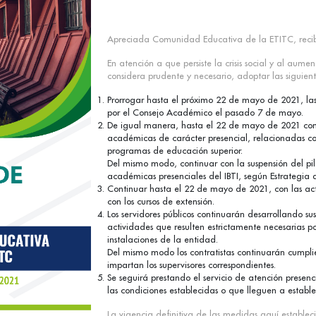
Apreciada Comunidad Educativa de la ETITC, recib
En atención a que persiste la crisis social y al aum
considera prudente y necesario, adoptar las siguient
Prorrogar hasta el próximo 22 de mayo de 2021, l
por el Consejo Académico el pasado 7 de mayo.
De igual manera, hasta el 22 de mayo de 2021 conti
académicas de carácter presencial, relacionadas con
programas de educación superior.
Del mismo modo, continuar con la suspensión del pil
académicas presenciales del IBTI, según Estrategia 
Continuar hasta el 22 de mayo de 2021, con las ac
con los cursos de extensión.
Los servidores públicos continuarán desarrollando su
actividades que resulten estrictamente necesarias po
instalaciones de la entidad.
Del mismo modo los contratistas continuarán cumpli
impartan los supervisores correspondientes.
Se seguirá prestando el servicio de atención presen
las condiciones establecidas o que lleguen a establ
La vigencia definitiva de las medidas aquí estable