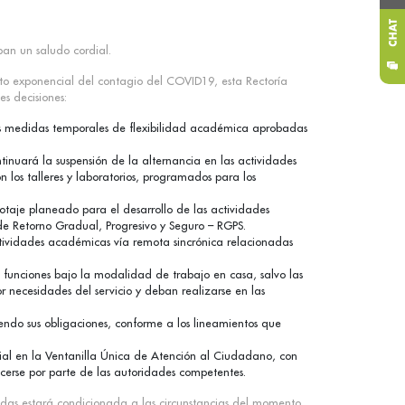
an un saludo cordial.
ento exponencial del contagio del COVID19, esta Rectoría
es decisiones:
as medidas temporales de flexibilidad académica aprobadas
nuará la suspensión de la alternancia en las actividades
 los talleres y laboratorios, programados para los
otaje planeado para el desarrollo de las actividades
de Retorno Gradual, Progresivo y Seguro – RGPS.
tividades académicas vía remota sincrónica relacionadas
s funciones bajo la modalidad de trabajo en casa, salvo las
r necesidades del servicio y deban realizarse en las
endo sus obligaciones, conforme a los lineamientos que
cial en la Ventanilla Única de Atención al Ciudadano, con
ecerse por parte de las autoridades competentes.
cidas estará condicionada a las circunstancias del momento,