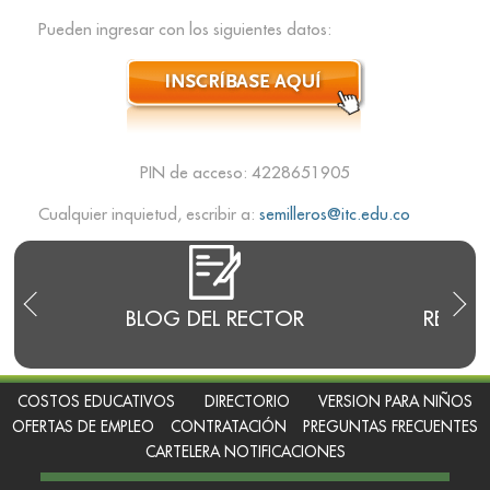
Pueden ingresar con los siguientes datos:
PIN de acceso: 4228651905
Cualquier inquietud, escribir a:
semilleros@itc.edu.co
E
BLOG DEL RECTOR
RENDI
COSTOS EDUCATIVOS
DIRECTORIO
VERSION PARA NIÑOS
OFERTAS DE EMPLEO
CONTRATACIÓN
PREGUNTAS FRECUENTES
CARTELERA NOTIFICACIONES