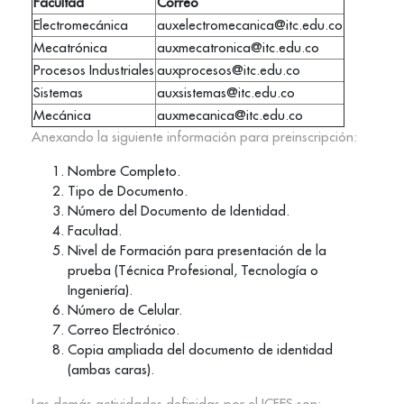
Facultad
Correo
Electromecánica
auxelectromecanica@itc.edu.co
Mecatrónica
auxmecatronica@itc.edu.co
Procesos Industriales
auxprocesos@itc.edu.co
Sistemas
auxsistemas@itc.edu.co
Mecánica
auxmecanica@itc.edu.co
Anexando la siguiente información para preinscripción:
Nombre Completo.
Tipo de Documento.
Número del Documento de Identidad.
Facultad.
Nivel de Formación para presentación de la
prueba (Técnica Profesional, Tecnología o
Ingeniería).
Número de Celular.
Correo Electrónico.
Copia ampliada del documento de identidad
(ambas caras).
Las demás actividades definidas por el ICFES son: