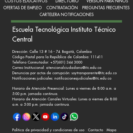
COSTOS EDUCATIVOS
DIRECTORIO
VERSION PARA NIÑOS
OFERTAS DE EMPLEO
CONTRATACIÓN
PREGUNTAS FRECUENTES
CARTELERA NOTIFICACIONES
Escuela Tecnológica Instituto Técnico
Central
Dirección: Calle 13 # 16 - 74. Bogotá, Colombia
Código Postal para la República de Colombia: 111411
Teléfono Conmutador: +57(601) 344 3000
Correo Institucional:
atencionalciudadano@itc.edu.co
Denuncias por actos de corrupción:
soytransparente@itc.edu.co
Notificaciones judiciales:
notificacionesjudiciales@itc.edu.co
Horario de Atención Presencial: Lunes a viernes de 8:00 a.m. a
5:00 p.m. jornada continua.
Horario de Atención Canales Virtuales: Lunes a viernes de 8:00
a.m. a 5:00 p.m. jornada continua.
Política de privacidad y condiciones de uso
Contacto
Mapa