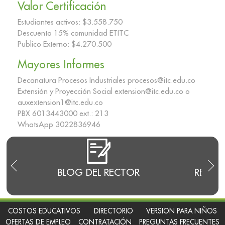
Valor Certificación
Estudiantes activos: $3.558.750
Descuento 15% comunidad ETITC
Publico Externo: $4.270.500
Mayores Informes
Decanatura Procesos Industriales procesos@itc.edu.co
Extensión y Proyección Social extension@itc.edu.co o
auxextension1@itc.edu.co
PBX 6013443000 ext.: 213
WhatsApp 3022836946
E
BLOG DEL RECTOR
RENDI
COSTOS EDUCATIVOS
DIRECTORIO
VERSION PARA NIÑOS
OFERTAS DE EMPLEO
CONTRATACIÓN
PREGUNTAS FRECUENTES