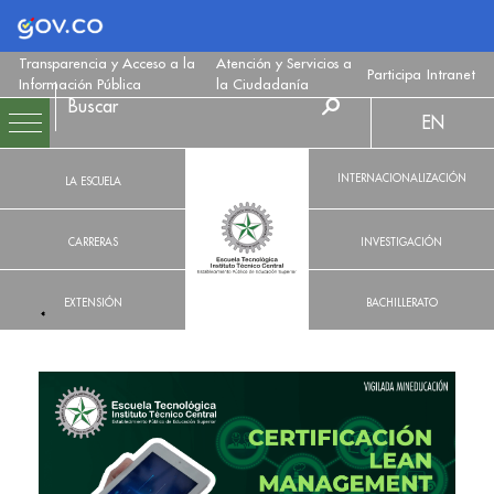
Logo Gobierno de Colombia
Transparencia y Acceso a la
Atención y Servicios a
Participa
Intranet
Información Pública
la Ciudadanía
EN
INTERNACIONALIZACIÓN
LA ESCUELA
CARRERAS
INVESTIGACIÓN
EXTENSIÓN
BACHILLERATO