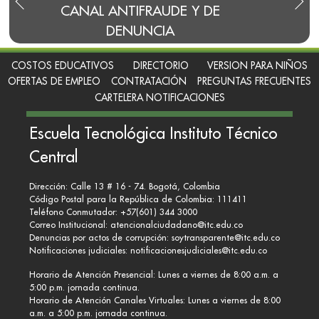
IFRAUDE Y DE
BLOG DEL RECTOR
UNCIA
COSTOS EDUCATIVOS
DIRECTORIO
VERSION PARA NIÑOS
OFERTAS DE EMPLEO
CONTRATACIÓN
PREGUNTAS FRECUENTES
CARTELERA NOTIFICACIONES
Escuela Tecnológica Instituto Técnico
Central
Dirección: Calle 13 # 16 - 74. Bogotá, Colombia
Código Postal para la República de Colombia: 111411
Teléfono Conmutador: +57(601) 344 3000
Correo Institucional:
atencionalciudadano@itc.edu.co
Denuncias por actos de corrupción:
soytransparente@itc.edu.co
Notificaciones judiciales:
notificacionesjudiciales@itc.edu.co
Horario de Atención Presencial: Lunes a viernes de 8:00 a.m. a
5:00 p.m. jornada continua.
Horario de Atención Canales Virtuales: Lunes a viernes de 8:00
a.m. a 5:00 p.m. jornada continua.