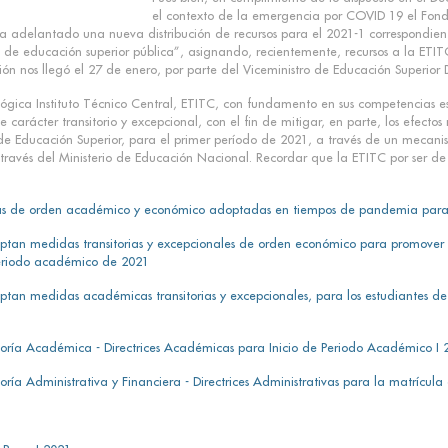
el contexto de la emergencia por COVID 19 el Fondo 
 ha adelantado una nueva distribución de recursos para el 2021-1 correspondie
nes de educación superior pública”, asignando, recientemente, recursos a la ET
n nos llegó el 27 de enero, por parte del Viceministro de Educación Superior 
lógica Instituto Técnico Central, ETITC, con fundamento en sus competencias est
ácter transitorio y excepcional, con el fin de mitigar, en parte, los efectos
de Educación Superior, para el primer período de 2021, a través de un mecanis
a través del Ministerio de Educación Nacional. Recordar que la ETITC por ser d
rias de orden académico y económico adoptadas en tiempos de pandemia para 
ptan medidas transitorias y excepcionales de orden económico para promover e
periodo académico de 2021
ptan medidas académicas transitorias y excepcionales, para los estudiantes de 
ría Académica - Directrices Académicas para Inicio de Periodo Académico I 
ría Administrativa y Financiera - Directrices Administrativas para la matrícu