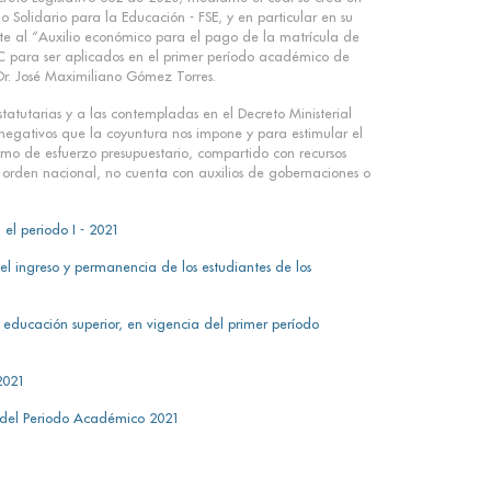
Solidario para la Educación - FSE, y en particular en su
nte al “Auxilio económico para el pago de la matrícula de
ITC para ser aplicados en el primer período académico de
Dr. José Maximiliano Gómez Torres.
atutarias y a las contempladas en el Decreto Ministerial
 negativos que la coyuntura nos impone y para estimular el
mo de esfuerzo presupuestario, compartido con recursos
e orden nacional, no cuenta con auxilios de gobernaciones o
el periodo I - 2021
l ingreso y permanencia de los estudiantes de los
educación superior, en vigencia del primer período
2021
la del Periodo Académico 2021