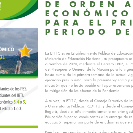
DE ORDEN 
ECONÓMICO
PARA EL PR
PERIODO DE
La ETITC es un Establecimiento Público de Educación 
Ministerio de Educación Nacional, su presupuesto es
diciembre de 2020, mediante el Decreto 1805, el Paí
del Presupuesto General de la Nación para la vigenc
hasta cumplida la primera semana de la actual vig
ejecución presupuestal para la presente vigencia y ap
situación que no hacía posible anticipar escenarios 
la mitigación de los efectos de la Pandemia.
A su vez, la ETITC, desde el Consejo Directivo de In
y Universitarias Públicas, REDTTU, y desde el Consejo
Bogotá, desde el año inmediatamente anterior gestio
Educación Superior, conducentes a la entrega de r
educación superior por parte de estudiantes que en
Pues bien, en cumplimiento de lo dispuesto en el De