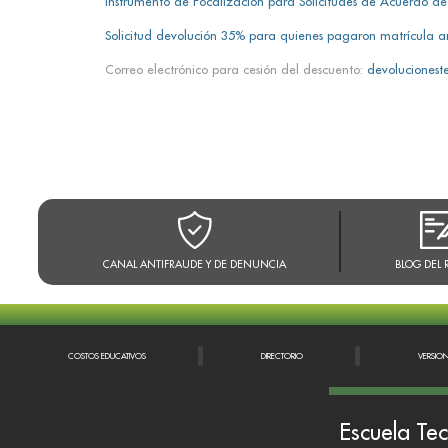
Instrumento de Focalización para Solicitudes de Acuerdo de
Solicitud devolución 35% para quienes pagaron matrícula a
Correo electrónico para cesión del descuento:
devolucioneste
CANAL ANTIFRAUDE Y DE DENUNCIA
BLOG DEL 
COSTOS EDUCATIVOS
DIRECTORIO
VERSIO
Escuela Tec