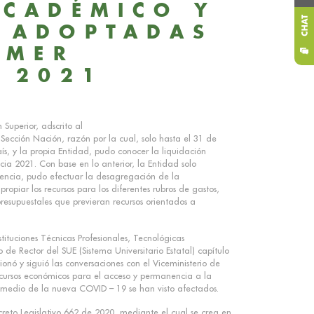
ACADÉMICO Y
 ADOPTADAS
IMER
 2021
Superior, adscrito al
 Sección Nación, razón por la cual, solo hasta el 31 de
s, y la propia Entidad, pudo conocer la liquidación
ia 2021. Con base en lo anterior, la Entidad solo
encia, pudo efectuar la desagregación de la
ropiar los recursos para los diferentes rubros de gastos,
presupuestales que previeran recursos orientados a
stituciones Técnicas Profesionales, Tecnológicas
 de Rector del SUE (Sistema Universitario Estatal) capítulo
nó y siguió las conversaciones con el Viceministerio de
ecursos económicos para el acceso y permanencia a la
 medio de la nueva COVID – 19 se han visto afectados.
creto Legislativo 662 de 2020, mediante el cual se crea en