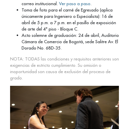
correo institucional.
Ver paso a paso
.
Toma de foto para el carné de Egresado (aplica
únicamente para Ingeniero o Especialista): 16 de
abril de 5 p.m. a 7 p.m. en el pasillo de exposición
de arte del 4° piso - Bloque C.
Acto solemne de graduación: 24 de abril, Auditorio
Cámara de Comercio de Bogotá, sede Salitre Av. El
Dorado No. 68D-35.
NOTA: TODAS las condiciones y requisitos anteriores son
exigencias de estricto cumplimiento. Su omisión o
inoportunidad son causa de exclusión del proceso de
grado.