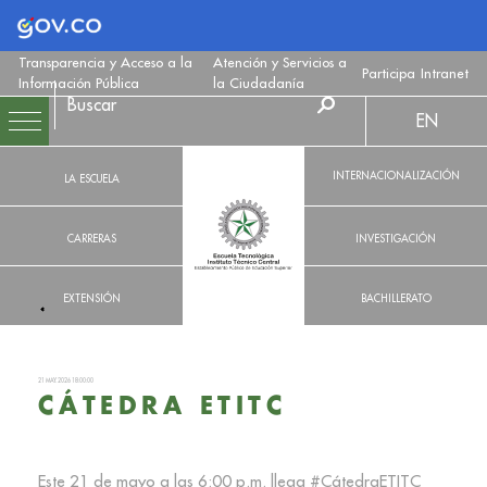
Logo Gobierno de Colombia
Transparencia y Acceso a la
Atención y Servicios a
Participa
Intranet
Información Pública
la Ciudadanía
EN
INTERNACIONALIZACIÓN
LA ESCUELA
CARRERAS
INVESTIGACIÓN
EXTENSIÓN
BACHILLERATO
21 MAY. 2026 18:00:00
CÁTEDRA ETITC
Este 21 de mayo a las 6:00 p.m. llega #CátedraETITC