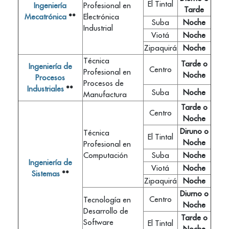
El Tintal
Ingeniería
Profesional en
Tarde
Mecatrónica
**
Electrónica
Suba
Noche
Industrial
Viotá
Noche
Zipaquirá
Noche
Técnica
Tarde o
Ingeniería de
Centro
Profesional en
Noche
Procesos
Procesos de
Industriales
**
Suba
Noche
Manufactura
Tarde o
Centro
Noche
Diruno o
Técnica
El Tintal
Noche
Profesional en
Computación
Suba
Noche
Ingeniería de
Viotá
Noche
Sistemas
**
Zipaquirá
Noche
Diurno o
Centro
Tecnología en
Noche
Desarrollo de
Tarde o
Software
El Tintal
Noche