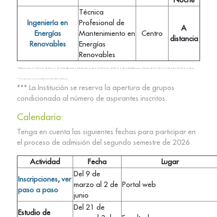
Técnica
Ingeniería en
Profesional de
A
Energías
Mantenimiento en
Centro
distancia
Renovables
Energías
Renovables
*
Diurno:
Lunes a Sábado de 8 a.m. a 6 p.m.
Tarde:
Lunes a Viernes de 2 a 6 p.m. y Sábados de 8 a.m. a 5 p.m.
Noche:
Lunes a Viernes de 6 a 10 p.m. y Sábados de 8 a.m. a 5 p.m.
** Programa con acreditación de alta calidad.
*** La Institución se reserva la apertura de grupos
condicionada al número de aspirantes inscritos.
Calendario:
Tenga en cuenta las siguientes fechas para participar en
el proceso de admisión del segundo semestre de 2026.
Actividad
Fecha
Lugar
Del 9 de
Inscripciones
,
ver
marzo al 2 de
Portal web
paso a paso
junio
Del 21 de
Estudio de