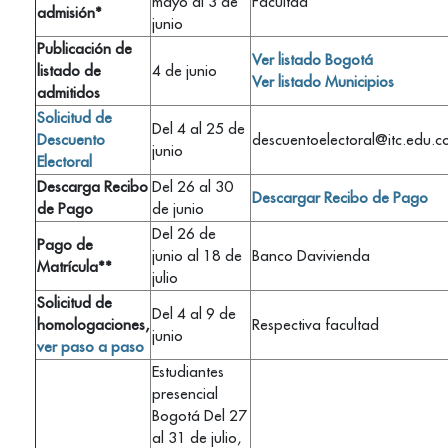
mayo al 3 de
Facultad
admisión*
junio
Publicación de
Ver listado Bogotá
listado de
4 de junio
Ver listado Municipios
admitidos
Solicitud de
Del 4 al 25 de
Descuento
descuentoelectoral@itc.edu.c
junio
Electoral
Descarga Recibo
Del 26 al 30
Descargar Recibo de Pago
de Pago
de junio
Del 26 de
Pago de
junio al 18 de
Banco Davivienda
Matrícula**
julio
Solicitud de
Del 4 al 9 de
homologaciones,
Respectiva facultad
junio
ver paso a paso
Estudiantes
presencial
Bogotá Del 27
al 31 de julio,