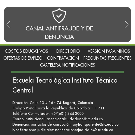
CANAL ANTIFRAUDE Y DE
BLO
DENUNCIA
COSTOS EDUCATIVOS
DIRECTORIO
VERSION PARA NIÑOS
OFERTAS DE EMPLEO
CONTRATACIÓN
PREGUNTAS FRECUENTES
CARTELERA NOTIFICACIONES
Escuela Tecnológica Instituto Técnico
Central
Dirección: Calle 13 # 16 - 74. Bogotá, Colombia
Código Postal para la República de Colombia: 111411
Teléfono Conmutador: +57(601) 344 3000
Correo Institucional:
atencionalciudadano@itc.edu.co
Denuncias por actos de corrupción:
soytransparente@itc.edu.co
Notificaciones judiciales:
notificacionesjudiciales@itc.edu.co