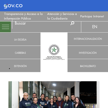
Logo Gobierno de Colombia
Transparencia y Acceso a la
Atención y Servicios a
Participa
Intranet
Información Pública
la Ciudadanía
EN
INTERNACIONALIZACIÓN
LA ESCUELA
CARRERAS
INVESTIGACIÓN
EXTENSIÓN
BACHILLERATO