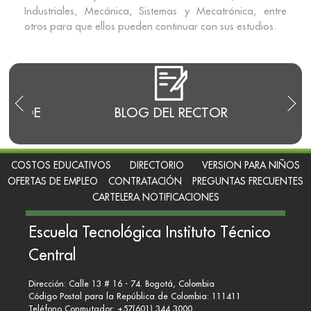
Industriales, Mecánica, Sistemas y Mecatrónica, entre
otros para que ellos pueden continuar con sus estudios.
E
BLOG DEL RECTOR
RENDI
COSTOS EDUCATIVOS
DIRECTORIO
VERSION PARA NIÑOS
OFERTAS DE EMPLEO
CONTRATACIÓN
PREGUNTAS FRECUENTES
CARTELERA NOTIFICACIONES
Escuela Tecnológica Instituto Técnico
Central
Dirección: Calle 13 # 16 - 74. Bogotá, Colombia
Código Postal para la República de Colombia: 111411
Teléfono Conmutador: +57(601) 344 3000