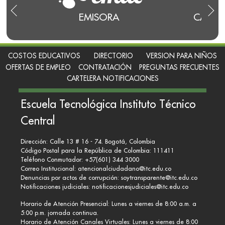
EMISORA
CANAL
COSTOS EDUCATIVOS
DIRECTORIO
VERSION PARA NIÑOS
OFERTAS DE EMPLEO
CONTRATACIÓN
PREGUNTAS FRECUENTES
CARTELERA NOTIFICACIONES
Escuela Tecnológica Instituto Técnico
Central
Dirección: Calle 13 # 16 - 74. Bogotá, Colombia
Código Postal para la República de Colombia: 111411
Teléfono Conmutador: +57(601) 344 3000
Correo Institucional:
atencionalciudadano@itc.edu.co
Denuncias por actos de corrupción:
soytransparente@itc.edu.co
Notificaciones judiciales:
notificacionesjudiciales@itc.edu.co
Horario de Atención Presencial: Lunes a viernes de 8:00 a.m. a
5:00 p.m. jornada continua.
Horario de Atención Canales Virtuales: Lunes a viernes de 8:00