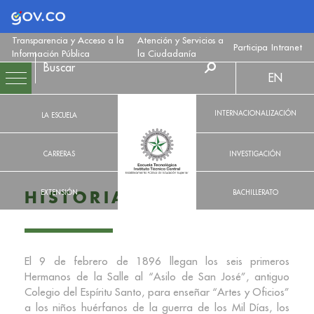
Logo Gobierno de Colombia
Transparencia y Acceso a la
Atención y Servicios a
Participa
Intranet
Información Pública
la Ciudadanía
EN
INTERNACIONALIZACIÓN
LA ESCUELA
CARRERAS
INVESTIGACIÓN
EXTENSIÓN
BACHILLERATO
HISTORIA
El 9 de febrero de 1896 llegan los seis primeros
Hermanos de la Salle al “Asilo de San José”, antiguo
Colegio del Espíritu Santo, para enseñar “Artes y Oficios”
a los niños huérfanos de la guerra de los Mil Días, los