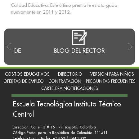
Calidad Educativa. Este último premio le es otorgado
nuevamente en 2011 y 2012.
E
BLOG DEL RECTOR
RENDI
COSTOS EDUCATIVOS
DIRECTORIO
VERSION PARA NIÑOS
OFERTAS DE EMPLEO
CONTRATACIÓN
PREGUNTAS FRECUENTES
CARTELERA NOTIFICACIONES
Escuela Tecnológica Instituto Técnico
Central
Dirección: Calle 13 # 16 - 74. Bogotá, Colombia
Código Postal para la República de Colombia: 111411
Teléfono Conmutador: +57(601) 344 3000