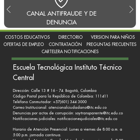
CANAL ANTIFRAUDE Y DE
BLO
DENUNCIA
COSTOS EDUCATIVOS
DIRECTORIO
VERSION PARA NIÑOS
OFERTAS DE EMPLEO
CONTRATACIÓN
PREGUNTAS FRECUENTES
CARTELERA NOTIFICACIONES
Escuela Tecnológica Instituto Técnico
Central
Dirección: Calle 13 # 16 - 74. Bogotá, Colombia
Código Postal para la República de Colombia: 111411
Teléfono Conmutador: +57(601) 344 3000
Correo Institucional:
atencionalciudadano@itc.edu.co
Denuncias por actos de corrupción:
soytransparente@itc.edu.co
Notificaciones judiciales:
notificacionesjudiciales@itc.edu.co
Horario de Atención Presencial: Lunes a viernes de 8:00 a.m. a
5:00 p.m. jornada continua.