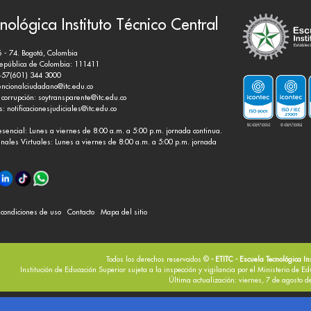
nológica Instituto Técnico Central
6 - 74. Bogotá, Colombia
República de Colombia: 111411
+57(601) 344 3000
encionalciudadano@itc.edu.co
 corrupción:
soytransparente@itc.edu.co
es:
notificacionesjudiciales@itc.edu.co
esencial: Lunes a viernes de 8:00 a.m. a 5:00 p.m. jornada continua.
nales Virtuales: Lunes a viernes de 8:00 a.m. a 5:00 p.m. jornada
y condiciones de uso
Contacto
Mapa del sitio
Todos los derechos reservados ©
- ETITC - Escuela Tecnológica In
Institución de Educación Superior sujeta a la inspección y vigilancia por el Ministerio de E
Última actualización: viernes, 7 de agosto 